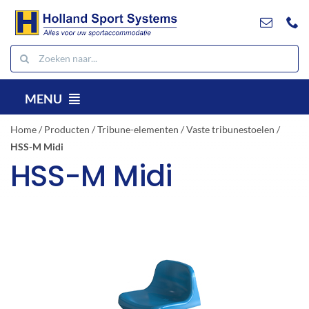
Ga
naar
inhoud
Zoeken
naar:
MENU
NL
Home
/
Producten
/
Tribune-elementen
/
Vaste tribunestoelen
/
HSS-M Midi
Producten
HSS-M Midi
Projecten
Referenties
Contact
Downloads
Zoeken
naar: