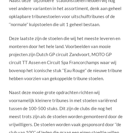
Naast deze ‘’bijzondere’’ stadionstoelen hebben wij nog
veel andere varianten in het assortiment, denk aan geheel
opklapbare tribunestoelen voor uitschuiftribunes of de
‘’normale’’ kuipstoelen die uit 1 geheel bestaan.
Deze laatste zijn de stoelen die wij het meeste leveren en
monteren door het hele land. Voorbeelden van mooie
projecten zijn Dutch GP circuit Zandvoort, MOTO GP
circuit TT Assen en Circuit Spa Francorchamps waar wij
bovenop het iconische stuk ‘’Eau Rouge’’ de nieuwe tribune
hebben voorzien van gekoppelde tribune stoelen.
Naast deze mooie grote opdrachten richten wij
voornamelijk kleinere tribunes in met stoelen variërend
tussen de 100-500 stuks. Dit zijn de clubs die nog het
meest trots zijn als de stoelen worden gemonteerd door de
vrijwilligers. De stoelen worden vaak gesponsord door ‘’de
club van 100’’ of leden die graag een eigen stoeltje willen