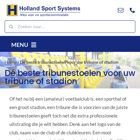
Ga
naar
inhoud
Zoeken
naar:
MENU
NL
Home
/
Dé beste tribunestoelen voor uw tribune of stadion
Producten
Dé beste tribunestoelen voor uw
tribune of stadion
Projecten
Referenties
Of het nu bij een (amateur) voetbalclub is, een sporthal of
Contact
een groot stadion, een tribune die is voorzien van de juiste
Downloads
tribunestoelen geeft toch net die extra professionele
uitstraling die je wilt hebben. Denk aan het logo van de
Zoeken
club, naam van de club of de clubkleuren. Een mooi
naar: