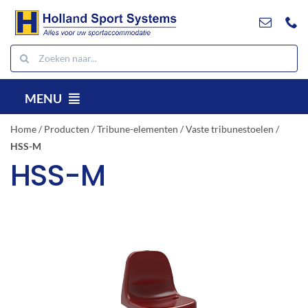
Ga
naar
inhoud
Zoeken
naar:
MENU
NL
Home
/
Producten
/
Tribune-elementen
/
Vaste tribunestoelen
/
HSS-M
Producten
HSS-M
Projecten
Referenties
Contact
Downloads
Zoeken
naar: