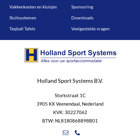
Vakkenkasten en kluisjes
Sponsoring
Sluitsystemen
Downloads
Teqball Tafels
Veelgestelde vragen
Holland Sport Systems B.V.
Storkstraat 1C
3905 KX Veenendaal, Nederland
KVK: 30227062
BTW: NL8180868898B01