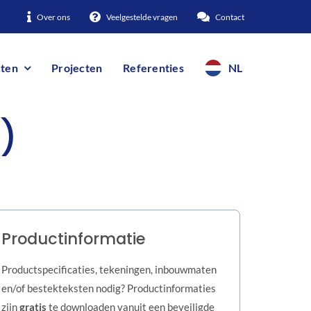
Over ons
Veelgestelde vragen
Contact
ten
Projecten
Referenties
NL
)
Productinformatie
Productspecificaties, tekeningen, inbouwmaten
en/of bestekteksten nodig? Productinformaties
zijn
gratis
te downloaden vanuit een beveiligde