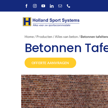
Ga
naar
inhoud
Home
/
Producten
/
Alles van beton
/
Betonnen tafeltenn
Betonnen Tafe
OFFERTE AANVRAGEN