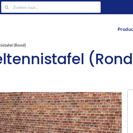
Zoeken
naar:
Produc
istafel (Rond)
ltennistafel (Rond