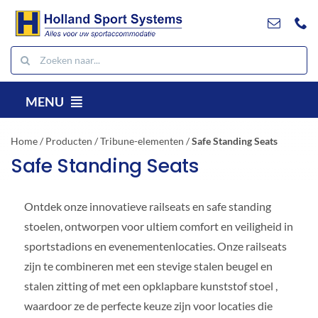
Ga
naar
inhoud
Zoeken
naar:
MENU
NL
Home
/
Producten
/
Tribune-elementen
/
Safe Standing Seats
Producten
Safe Standing Seats
Projecten
Ontdek onze innovatieve railseats en safe standing
Referenties
stoelen, ontworpen voor ultiem comfort en veiligheid in
Contact
sportstadions en evenementenlocaties. Onze railseats
Downloads
zijn te combineren met een stevige stalen beugel en
stalen zitting of met een opklapbare kunststof stoel ,
Zoeken
waardoor ze de perfecte keuze zijn voor locaties die
naar: