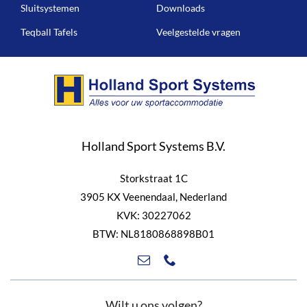
Sluitsystemen
Downloads
Teqball Tafels
Veelgestelde vragen
Holland Sport Systems B.V.
Storkstraat 1C
3905 KX Veenendaal, Nederland
KVK: 30227062
BTW: NL8180868898B01
Wilt u ons volgen?