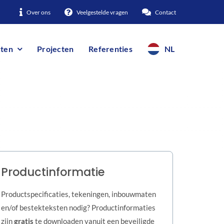
Over ons
Veelgestelde vragen
Contact
ten
Projecten
Referenties
NL
Productinformatie
Productspecificaties, tekeningen, inbouwmaten
en/of bestekteksten nodig? Productinformaties
zijn
gratis
te downloaden vanuit een beveiligde