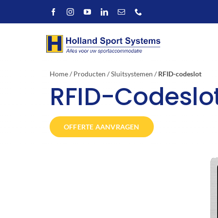
Ga
naar
inhoud
Home
/
Producten
/
Sluitsystemen
/
RFID-codeslot
RFID-Codeslo
OFFERTE AANVRAGEN