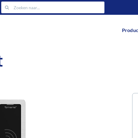
Zoeken
naar:
Produc
t