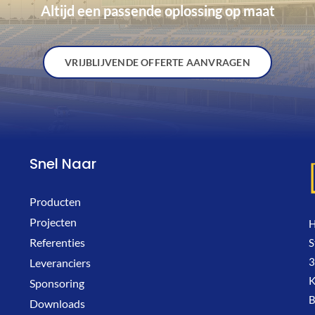
Altijd een passende oplossing op maat
VRIJBLIJVENDE OFFERTE AANVRAGEN
Snel Naar
Producten
Projecten
H
Referenties
S
3
Leveranciers
K
Sponsoring
Downloads