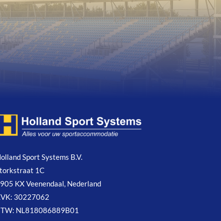
olland Sport Systems B.V.
torkstraat 1C
905 KX Veenendaal, Nederland
VK: 30227062
BTW: NL818086889B01