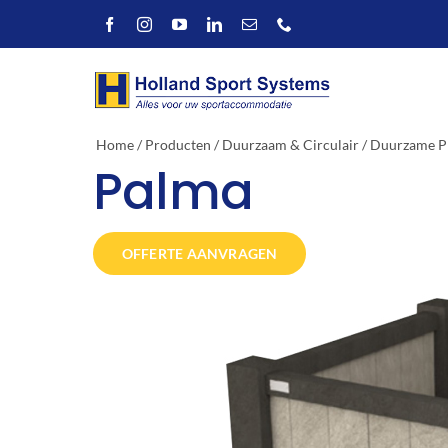
Ga
naar
inhoud
Home
/
Producten
/
Duurzaam & Circulair
/
Duurzame P
Palma
OFFERTE AANVRAGEN