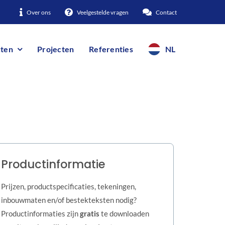
Over ons
Veelgestelde vragen
Contact
ten
Projecten
Referenties
NL
Productinformatie
Prijzen, productspecificaties, tekeningen,
inbouwmaten en/of bestekteksten nodig?
Productinformaties zijn
gratis
te downloaden