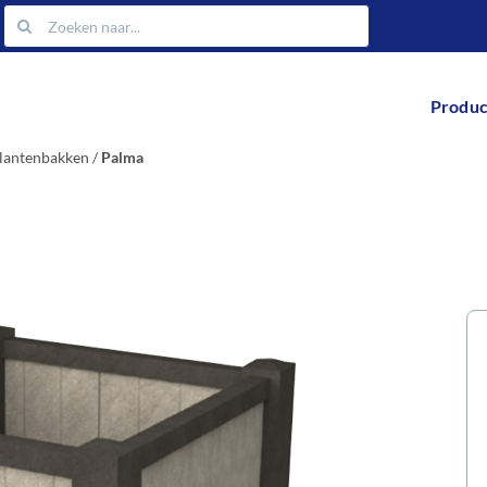
Zoeken
naar:
Produc
lantenbakken
/
Palma