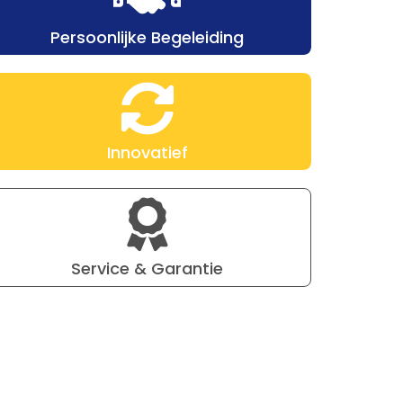
Persoonlijke Begeleiding
Duurzame
kleedkamers voor
T.S.V. Theole
Innovatief
Service & Garantie