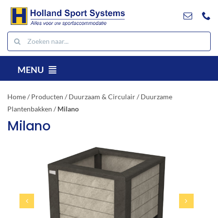
Ga
naar
inhoud
Zoeken
naar:
MENU
NL
Home
/
Producten
/
Duurzaam & Circulair
/
Duurzame
Producten
Plantenbakken
/
Milano
Milano
Projecten
Referenties
Contact
Downloads
Zoeken
naar: