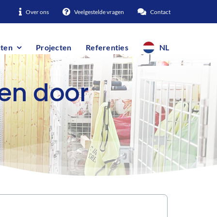
Over ons
Veelgestelde vragen
Contact
ten
Projecten
Referenties
NL
len door