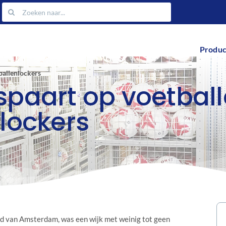
Zoeken
naar:
Produc
ballenlockers
spaart op voetbal
lockers
and van Amsterdam, was een wijk met weinig tot geen