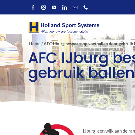
Ga
naar
inhoud
Home
/
AFC IJburg bespaart op voetballen door gebruik 
AFC IJburg be
gebruik ballen
IJburg, een wijk aan de r