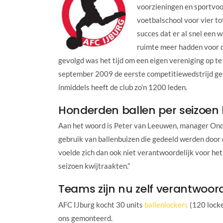
voorzieningen en sportvoo
voetbalschool voor vier tot
succes dat er al snel een 
ruimte meer hadden voor d
gevolgd was het tijd om een eigen vereniging op te 
september 2009 de eerste competitiewedstrijd ges
inmiddels heeft de club zo’n 1200 leden.
Honderden ballen per seizoen 
Aan het woord is Peter van Leeuwen, manager Ond
gebruik van ballenbuizen die gedeeld werden door 
voelde zich dan ook niet verantwoordelijk voor het
seizoen kwijtraakten.”
Teams zijn nu zelf verantwoord
AFC IJburg kocht 30 units
ballenlockers
(120 locke
ons gemonteerd.