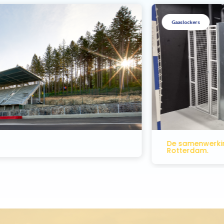
Gaaslockers
De samenwerking van Holland Sport 
Rotterdam.