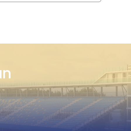
tribunestoelen
an