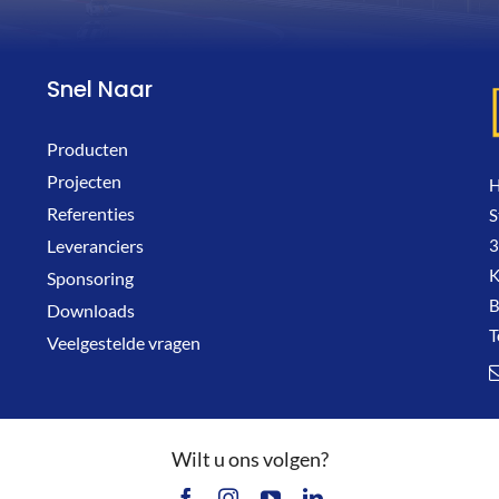
Snel Naar
Producten
Projecten
H
Referenties
S
3
Leveranciers
K
Sponsoring
Downloads
T
Veelgestelde vragen
Wilt u ons volgen?