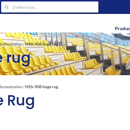
Zoeken
naar:
Produc
ibunestoelen
/
HSS-908 hoge rug
 rug
ibunestoelen
/
HSS-908 hoge rug
e Rug