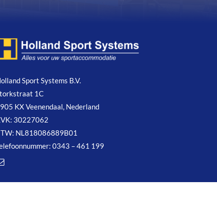
olland Sport Systems B.V.
torkstraat 1C
905 KX Veenendaal, Nederland
VK: 30227062
BTW: NL818086889B01
elefoonnummer: 0343 – 461 199