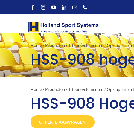
Ga
naar
inhoud
Home
/
Producten
/
Tribune-elementen
/
Opklapbare tr
HSS-908 hoge
Home
/
Producten
/
Tribune-elementen
/
Opklapbare tr
HSS-908 Hog
OFFERTE AANVRAGEN