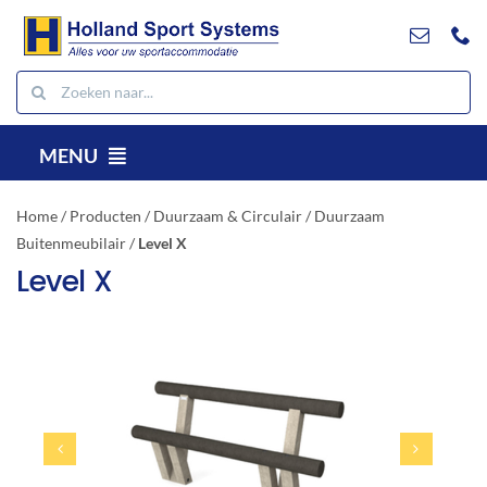
Ga
naar
inhoud
Zoeken
naar:
MENU
NL
Home
/
Producten
/
Duurzaam & Circulair
/
Duurzaam
Producten
Buitenmeubilair
/
Level X
Level X
Projecten
Referenties
Contact
Downloads
Zoeken
naar: