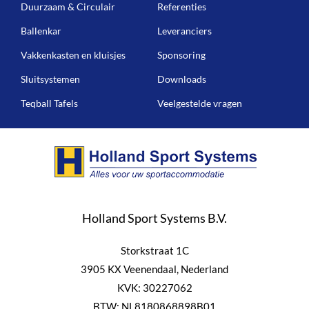
Duurzaam & Circulair
Referenties
Ballenkar
Leveranciers
Vakkenkasten en kluisjes
Sponsoring
Sluitsystemen
Downloads
Teqball Tafels
Veelgestelde vragen
Holland Sport Systems B.V.
Storkstraat 1C
3905 KX Veenendaal, Nederland
KVK: 30227062
BTW: NL8180868898B01