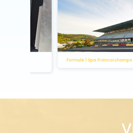
f
Formule 1 Spa Francorchamps
V