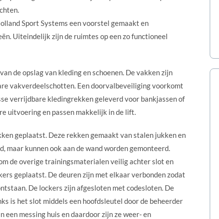
chten.
Holland Sport Systems een voorstel gemaakt en
n. Uiteindelijk zijn de ruimtes op een zo functioneel
 van de opslag van kleding en schoenen. De vakken zijn
are vakverdeelschotten. Een doorvalbeveiliging voorkomt
losse verrijdbare kledingrekken geleverd voor bankjassen of
 uitvoering en passen makkelijk in de lift.
ekken geplaatst. Deze rekken gemaakt van stalen jukken en
erd, maar kunnen ook aan de wand worden gemonteerd.
m de overige trainingsmaterialen veilig achter slot en
ockers geplaatst. De deuren zijn met elkaar verbonden zodat
tstaan. De lockers zijn afgesloten met codesloten. De
ks is het slot middels een hoofdsleutel door de beheerder
van een messing huis en daardoor zijn ze weer- en