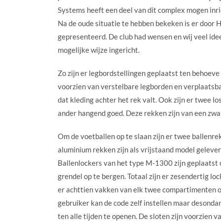
Systems heeft een deel van dit complex mogen inri
Na de oude situatie te hebben bekeken is er door 
gepresenteerd. De club had wensen en wij veel ideeë
mogelijke wijze ingericht.
Zo zijn er legbordstellingen geplaatst ten behoeve
voorzien van verstelbare legborden en verplaatsb
dat kleding achter het rek valt. Ook zijn er twee 
ander hangend goed. Deze rekken zijn van een zware
Om de voetballen op te slaan zijn er twee ballenr
aluminium rekken zijn als vrijstaand model gelev
Ballenlockers van het type M-1300 zijn geplaatst o
grendel op te bergen. Totaal zijn er zesendertig l
er achttien vakken van elk twee compartimenten on
gebruiker kan de code zelf instellen maar desondan
ten alle tijden te openen. De sloten zijn voorzien 