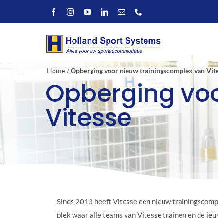
Ga
naar
inhoud
Home
/
Opberging voor nieuw trainingscomplex van Vit
Opberging voo
Vitesse
Sinds 2013 heeft Vitesse een nieuw trainingscom
plek waar alle teams van Vitesse trainen en de jeu