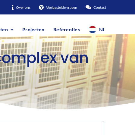
Over ons
Veelgestelde vragen
Contact
ten
Projecten
Referenties
NL
complex van