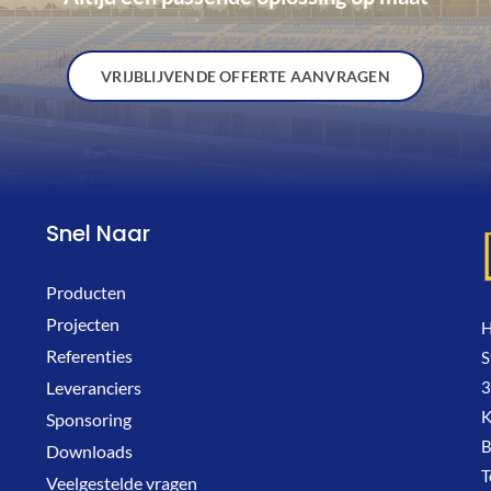
VRIJBLIJVENDE OFFERTE AANVRAGEN
Snel Naar
Producten
Projecten
H
Referenties
S
3
Leveranciers
K
Sponsoring
Downloads
T
Veelgestelde vragen