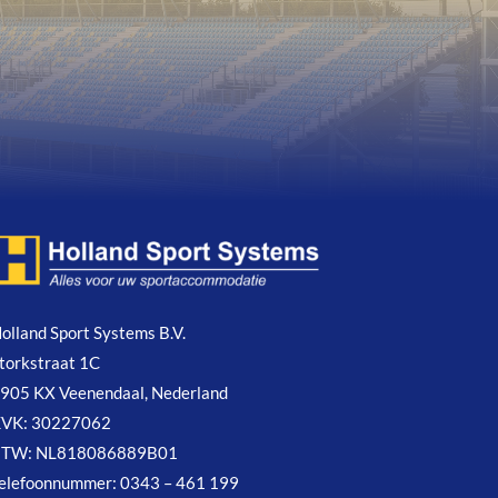
olland Sport Systems B.V.
torkstraat 1C
905 KX Veenendaal, Nederland
VK: 30227062
BTW: NL818086889B01
elefoonnummer: 0343 – 461 199