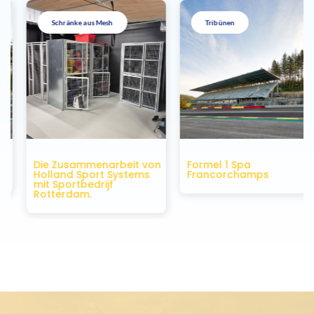
Schränke aus Mesh
Tribünen
Die Zusammenarbeit von
Formel 1 Spa
Holland Sport Systems
Francorchamps
mit Sportbedrijf
Rotterdam.