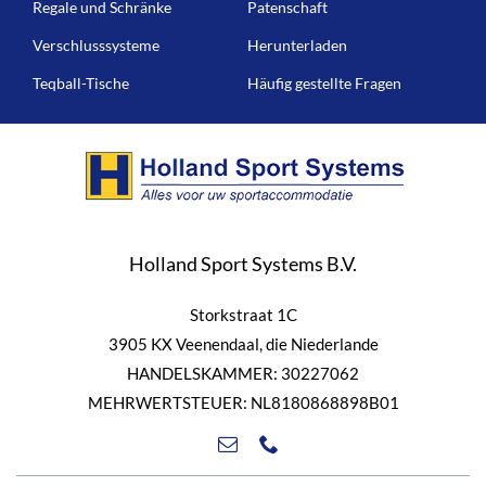
Regale und Schränke
Patenschaft
Verschlusssysteme
Herunterladen
Teqball-Tische
Häufig gestellte Fragen
Holland Sport Systems B.V.
Storkstraat 1C
3905 KX Veenendaal, die Niederlande
HANDELSKAMMER: 30227062
MEHRWERTSTEUER: NL8180868898B01