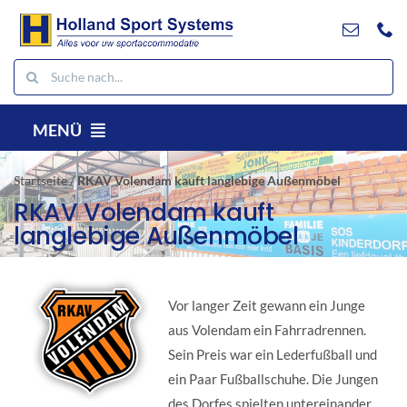
Weiter
zum
Inhalt
Suche
nach:
MENÜ
DE
Startseite
/
RKAV Volendam kauft langlebige Außenmöbel
Produkte
RKAV Volendam kauft
langlebige Außenmöbel
Projekte
Referenzen
Kontakt
Vor langer Zeit gewann ein Junge
Herunterladen
aus Volendam ein Fahrradrennen.
Sein Preis war ein Lederfußball und
Suche
ein Paar Fußballschuhe. Die Jungen
nach:
des Dorfes spielten untereinander