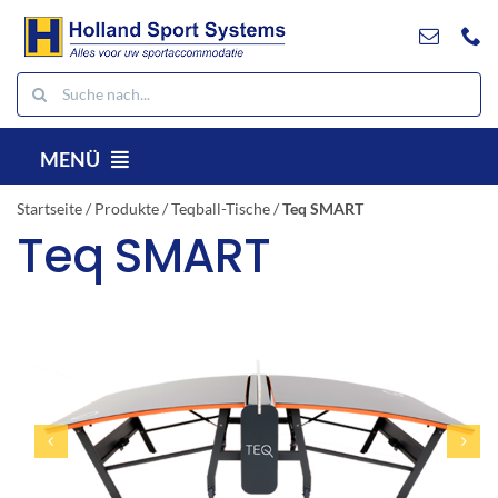
Weiter
zum
Inhalt
Suche
nach:
MENÜ
DE
Startseite
/
Produkte
/
Teqball-Tische
/
Teq SMART
Teq SMART
Produkte
Projekte
Referenzen
Kontakt
Herunterladen
Suche
nach: